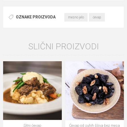
OZNAKE PROIZVODA
mesno jelo
ćevap
SLIČNI PROIZVODI
Sitni ćevap
Ćevap od suhih šljiva bez mesa