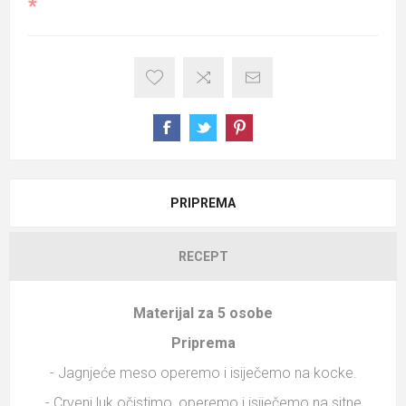
*
PRIPREMA
RECEPT
Materijal za 5 osobe
Priprema
- Jagnjeće meso operemo i isiječemo na kocke.
- Crveni luk očistimo, operemo i isiječemo na sitne