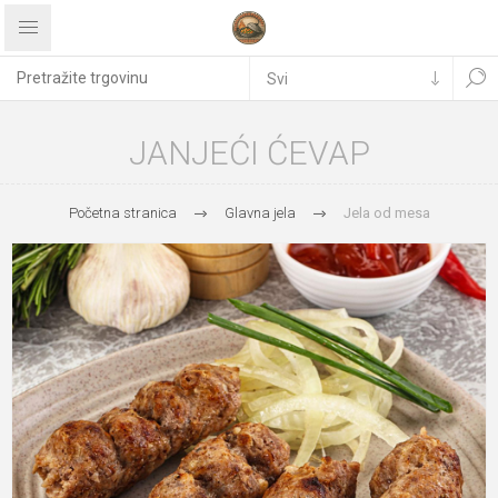
JANJEĆI ĆEVAP
Početna stranica
Glavna jela
Jela od mesa