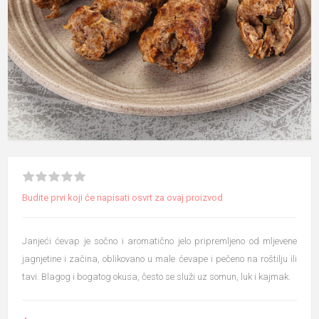
Budite prvi koji će napisati osvrt za ovaj proizvod
Janjeći ćevap je sočno i aromatično jelo pripremljeno od mljevene
jagnjetine i začina, oblikovano u male ćevape i pečeno na roštilju ili
tavi. Blagog i bogatog okusa, često se služi uz somun, luk i kajmak.