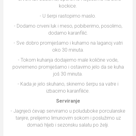
kockice.
- U šerpi rastopimo maslo.
- Dodamo crveni luk i meso, pobiberimo, posolimo,
dodamo karanfilić.
- Sve dobro promiješamo i kuhamo na laganoj vatri
oko 30 minuta.
- Tokom kuhanja dodajemo male količine vode,
povremeno promiješamo i ostavimo jelo da se kuha
još 30 minuta.
- Kada je jelo skuhano, skinemo šerpu sa vatre i
izbacimo karanfiliće.
Serviranje
- Jagnjeći ćevap serviramo u poluduboke porculanske
tanjire, prelijemo limunovim sokom i poslužimo uz
domaći hljeb i sezonsku salatu po želji.