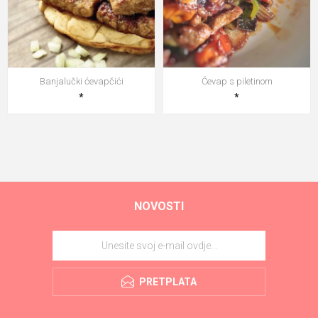
Banjalučki ćevapčići
Ćevap s piletinom
*
*
NOVOSTI
PRETPLATA