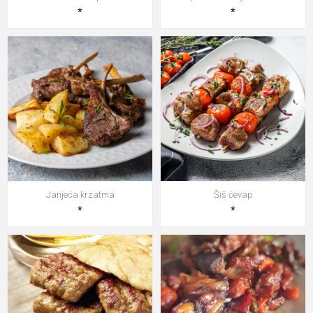
*
*
Janjeća krzatma
Šiš ćevap
*
*