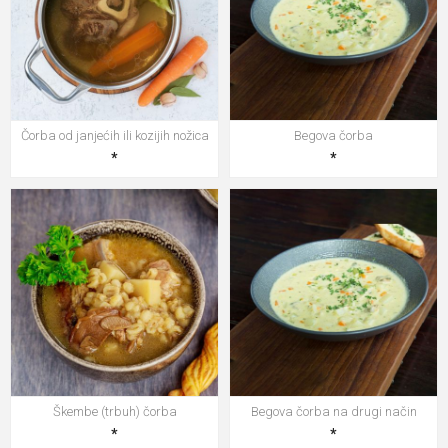
Čorba od janjećih ili kozijih nožica
Begova čorba
*
*
Škembe (trbuh) čorba
Begova čorba na drugi način
*
*