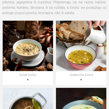
piletina, jagnjetina ili ćuretina. Pripremaju se na razne načine:
pečena, kuhana, dinstana ili sa roštilja, a često se poslužuju uz
priloge poput povrća, krompira, riže ili salata.
Kulak čorba
Svatovska čorba
*
*