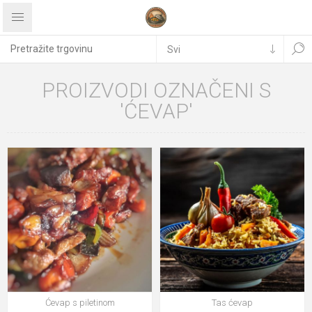
PROIZVODI OZNAČENI S
'ĆEVAP'
Ćevap s piletinom
Tas ćevap