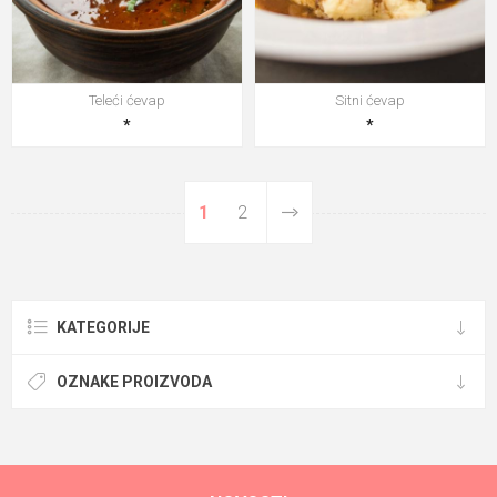
Teleći ćevap
Sitni ćevap
*
*
1
2
KATEGORIJE
OZNAKE PROIZVODA