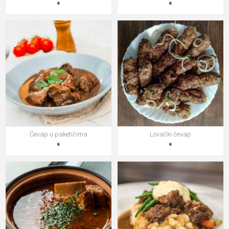
*
*
Ćevap u paketićima
Lovački ćevap
*
*