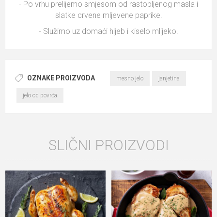
- Po vrhu prelijemo smjesom od rastopljenog masla i
slatke crvene mljevene paprike.
- Služimo uz domaći hljeb i kiselo mlijeko.
OZNAKE PROIZVODA
mesno jelo
janjetina
jelo od povrća
SLIČNI PROIZVODI