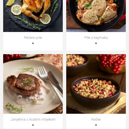
Pečeno pile
Pile u kajmaku
*
*
Janjetina s kiselim mlijekom
Keške
*
*