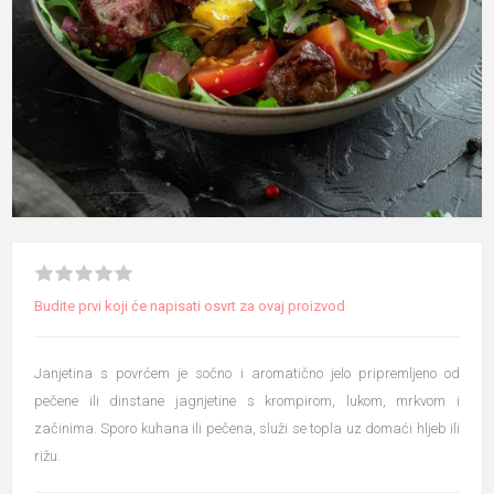
Budite prvi koji će napisati osvrt za ovaj proizvod
Janjetina s povrćem je sočno i aromatično jelo pripremljeno od
pečene ili dinstane jagnjetine s krompirom, lukom, mrkvom i
začinima. Sporo kuhana ili pečena, služi se topla uz domaći hljeb ili
rižu.