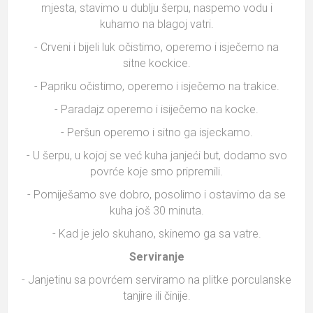
mjesta, stavimo u dublju šerpu, naspemo vodu i
kuhamo na blagoj vatri.
- Crveni i bijeli luk očistimo, operemo i isječemo na
sitne kockice.
- Papriku očistimo, operemo i isječemo na trakice.
- Paradajz operemo i isiječemo na kocke.
- Peršun operemo i sitno ga isjeckamo.
- U šerpu, u kojoj se već kuha janjeći but, dodamo svo
povrće koje smo pripremili.
- Pomiješamo sve dobro, posolimo i ostavimo da se
kuha još 30 minuta.
- Kad je jelo skuhano, skinemo ga sa vatre.
Serviranje
- Janjetinu sa povrćem serviramo na plitke porculanske
tanjire ili činije.