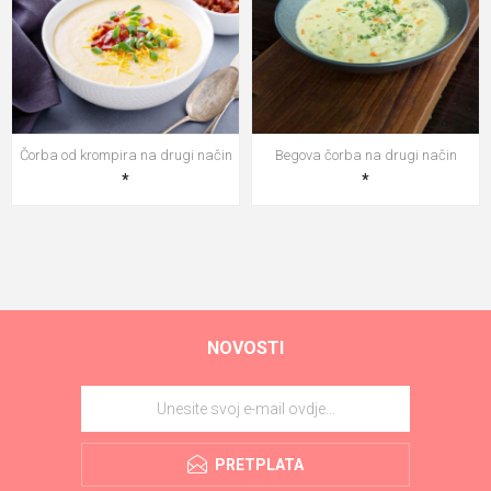
Čorba od krompira na drugi način
Begova čorba na drugi način
*
*
NOVOSTI
PRETPLATA