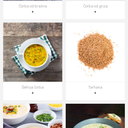
Čorba od brašna
Čorba od griza
*
*
Šehrija čorba
Tarhana
*
*