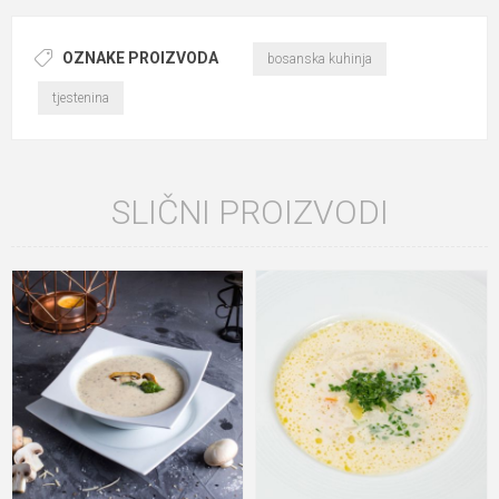
OZNAKE PROIZVODA
bosanska kuhinja
tjestenina
SLIČNI PROIZVODI