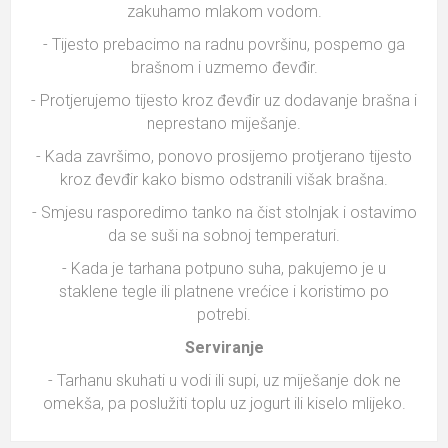
zakuhamo mlakom vodom.
- Tijesto prebacimo na radnu površinu, pospemo ga
brašnom i uzmemo đevđir.
- Protjerujemo tijesto kroz đevđir uz dodavanje brašna i
neprestano miješanje.
- Kada završimo, ponovo prosijemo protjerano tijesto
kroz đevđir kako bismo odstranili višak brašna.
- Smjesu rasporedimo tanko na čist stolnjak i ostavimo
da se suši na sobnoj temperaturi.
- Kada je tarhana potpuno suha, pakujemo je u
staklene tegle ili platnene vrećice i koristimo po
potrebi.
Serviranje
- Tarhanu skuhati u vodi ili supi, uz miješanje dok ne
omekša, pa poslužiti toplu uz jogurt ili kiselo mlijeko.