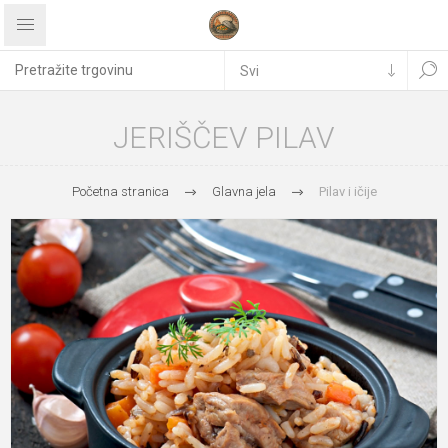
JERIŠČEV PILAV
Početna stranica
Glavna jela
Pilav i ičije