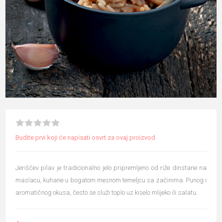
Budite prvi koji će napisati osvrt za ovaj proizvod
Jeriščev pilav je tradicionalno jelo pripremljeno od riže dinstane na
maslacu, kuhane u bogatom mesnom temeljcu sa začinima. Punog i
aromatičnog okusa, često se služi toplo uz kiselo mlijeko ili salatu.