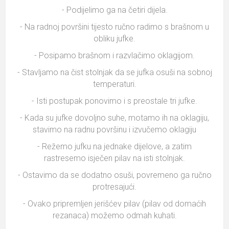
- Podijelimo ga na četiri dijela.
- Na radnoj površini tijesto ručno radimo s brašnom u
obliku jufke.
- Posipamo brašnom i razvlačimo oklagijom.
- Stavljamo na čist stolnjak da se jufka osuši na sobnoj
temperaturi.
- Isti postupak ponovimo i s preostale tri jufke.
- Kada su jufke dovoljno suhe, motamo ih na oklagiju,
stavimo na radnu površinu i izvučemo oklagiju
- Režemo jufku na jednake dijelove, a zatim
rastresemo isječen pilav na isti stolnjak.
- Ostavimo da se dodatno osuši, povremeno ga ručno
protresajući.
- Ovako pripremljen jerišćev pilav (pilav od domaćih
rezanaca) možemo odmah kuhati.