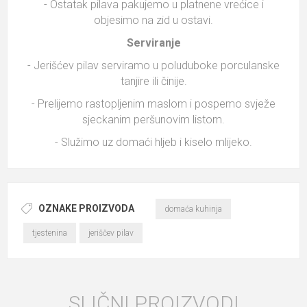
- Ostatak pilava pakujemo u platnene vrećice i
objesimo na zid u ostavi.
Serviranje
- Jerišćev pilav serviramo u poluduboke porculanske
tanjire ili činije.
- Prelijemo rastopljenim maslom i pospemo svježe
sjeckanim peršunovim listom.
- Služimo uz domaći hljeb i kiselo mlijeko.
OZNAKE PROIZVODA
domaća kuhinja
tjestenina
jeriščev pilav
SLIČNI PROIZVODI