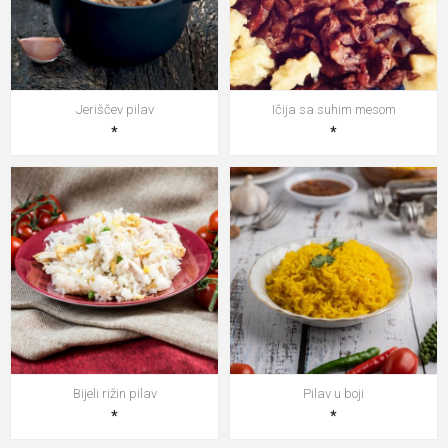
Jeriščev pilav
Ičija sa suhim mesom
*
*
Bijeli rižin pilav
Pilav u boji
*
*