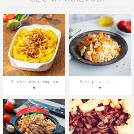
Zapečeni pilav s krompirom
Pečeni pilav s piletinom
*
*