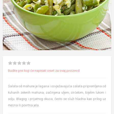
Budite prvi koji će napisati osvrt za ovaj proizvod
Salata od mahune je lagana i osvježavajuća salata pripremljena od
kuhanih zelenih mahuna, začinjena uljem, sirćetom, bijelim lukom i
solju. Blagog i prijatnog okusa, često se služi hladna kao prilog uz
mesna ili povrtna jela.