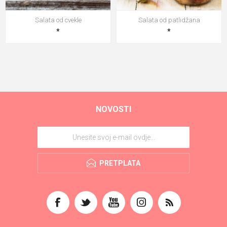
Salata od cvekle
Salata od patlidžana
*
*
NOVOSTI
PRETPLATA