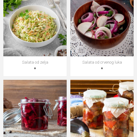
Salata od zelja
Salata od crvenog luka
*
*