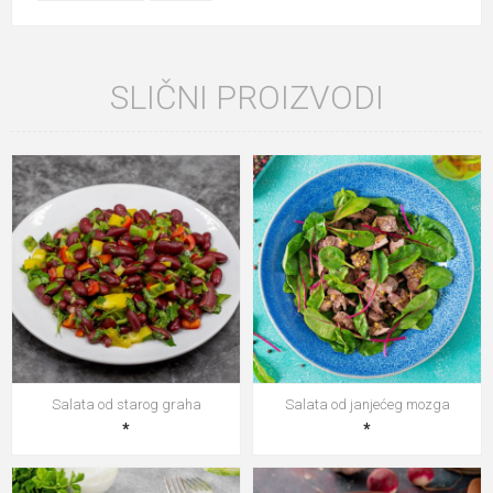
SLIČNI PROIZVODI
Salata od starog graha
Salata od janjećeg mozga
*
*