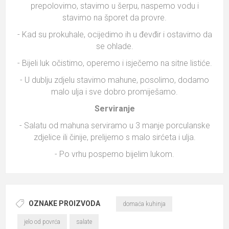
prepolovimo, stavimo u šerpu, naspemo vodu i
stavimo na šporet da provre.
- Kad su prokuhale, ocijedimo ih u đevđir i ostavimo da
se ohlade.
- Bijeli luk očistimo, operemo i isječemo na sitne listiće.
- U dublju zdjelu stavimo mahune, posolimo, dodamo
malo ulja i sve dobro promiješamo.
Serviranje
- Salatu od mahuna serviramo u 3 manje porculanske
zdjelice ili činije, prelijemo s malo sirćeta i ulja.
- Po vrhu pospemo bijelim lukom.
OZNAKE PROIZVODA
domaća kuhinja
jelo od povrća
salate