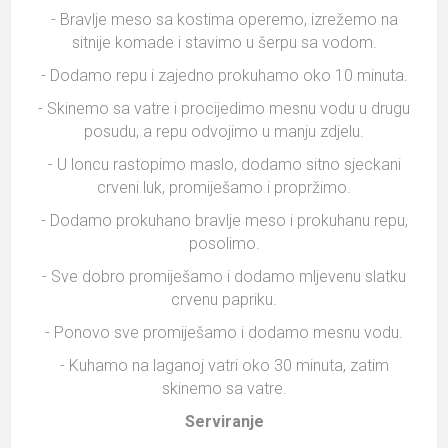
- Bravlje meso sa kostima operemo, izrežemo na
sitnije komade i stavimo u šerpu sa vodom.
- Dodamo repu i zajedno prokuhamo oko 10 minuta.
- Skinemo sa vatre i procijedimo mesnu vodu u drugu
posudu, a repu odvojimo u manju zdjelu.
- U loncu rastopimo maslo, dodamo sitno sjeckani
crveni luk, promiješamo i propržimo.
- Dodamo prokuhano bravlje meso i prokuhanu repu,
posolimo.
- Sve dobro promiješamo i dodamo mljevenu slatku
crvenu papriku.
- Ponovo sve promiješamo i dodamo mesnu vodu.
- Kuhamo na laganoj vatri oko 30 minuta, zatim
skinemo sa vatre.
Serviranje