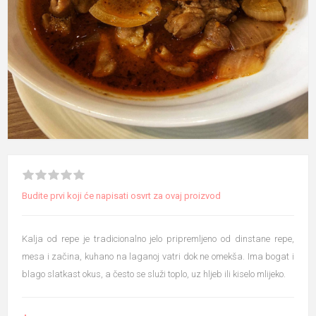
Budite prvi koji će napisati osvrt za ovaj proizvod
Kalja od repe je tradicionalno jelo pripremljeno od dinstane repe,
mesa i začina, kuhano na laganoj vatri dok ne omekša. Ima bogat i
blago slatkast okus, a često se služi toplo, uz hljeb ili kiselo mlijeko.