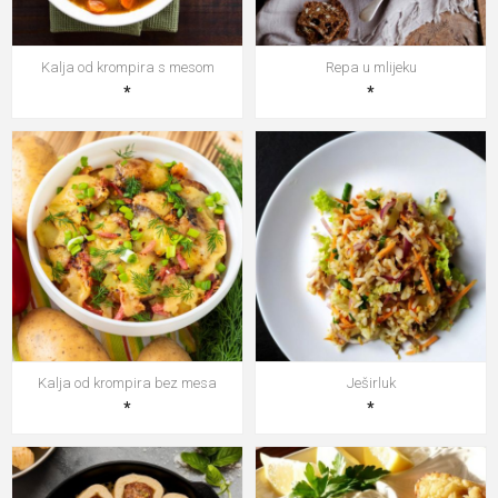
Kalja od krompira s mesom
Repa u mlijeku
*
*
Kalja od krompira bez mesa
Ješirluk
*
*