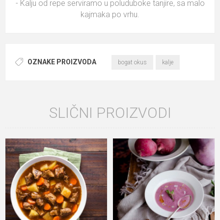
- Kalju od repe serviramo u poluduboke tanjire, sa malo
kajmaka po vrhu.
OZNAKE PROIZVODA
bogat okus
kalje
SLIČNI PROIZVODI