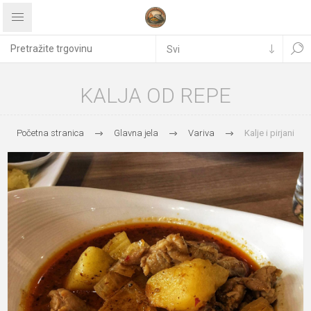
KALJA OD REPE
Početna stranica
Glavna jela
Variva
Kalje i pirjani