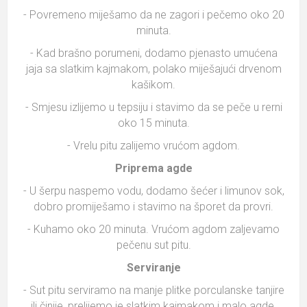
- Povremeno miješamo da ne zagori i pečemo oko 20
minuta.
- Kad brašno porumeni, dodamo pjenasto umućena
jaja sa slatkim kajmakom, polako miješajući drvenom
kašikom.
- Smjesu izlijemo u tepsiju i stavimo da se peče u rerni
oko 15 minuta.
- Vrelu pitu zalijemo vrućom agdom.
Priprema agde
- U šerpu naspemo vodu, dodamo šećer i limunov sok,
dobro promiješamo i stavimo na šporet da provri.
- Kuhamo oko 20 minuta. Vrućom agdom zaljevamo
pečenu sut pitu.
Serviranje
- Sut pitu serviramo na manje plitke porculanske tanjire
ili činije, prelijemo je slatkim kajmakom i malo agde.