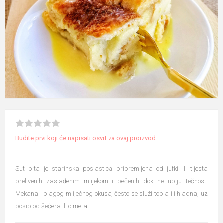
Budite prvi koji će napisati osvrt za ovaj proizvod
Sut pita je starinska poslastica pripremljena od jufki ili tijesta
prelivenih zaslađenim mlijekom i pečenih dok ne upiju tečnost.
Mekana i blagog mliječnog okusa, često se služi topla ili hladna, uz
posip od šećera ili cimeta.