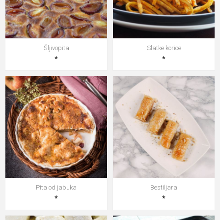
Šljivopita
Slatke korice
*
*
Pita od jabuka
Bestiljara
*
*