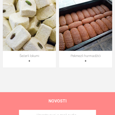
Šećerli lokumi
Pekmezli hurmadžići
*
*
NOVOSTI