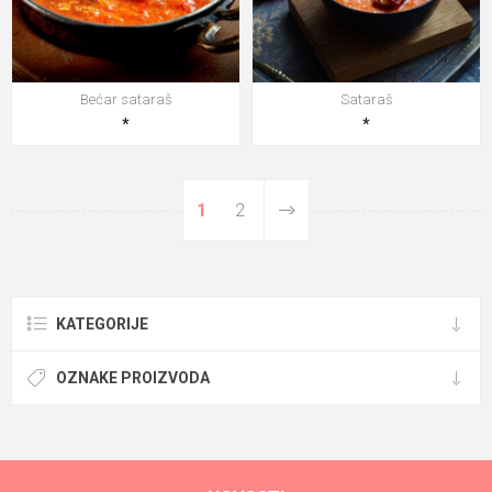
Bećar sataraš
Sataraš
*
*
1
2
KATEGORIJE
OZNAKE PROIZVODA