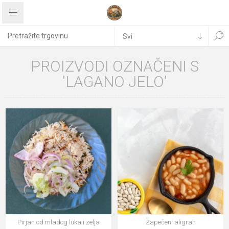
PROIZVODI OZNAČENI S
'LAGANO JELO'
Pirjan od mladog luka i zelja
Zapečeni aligrah