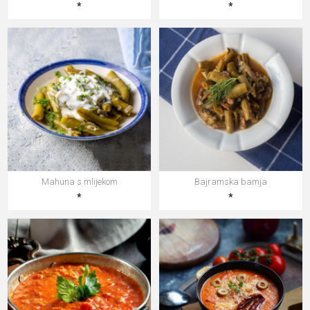
*
*
Mahuna s mlijekom
Bajramska bamja
*
*