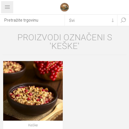
PROIZVODI OZNAČENI S
'KEŠKE'
Keške